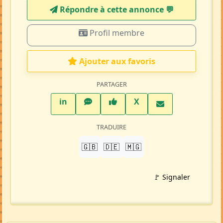
Répondre à cette annonce 💬​
Profil membre
Ajouter aux favoris
PARTAGER
LinkedIn
WhatsApp
Facebook
Twitter X
in
X
TRADUIRE
🇬🇧
🇩🇪
🇲🇬
🚩 Signaler