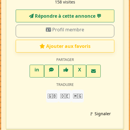
158 visites
Répondre à cette annonce 💬​
Profil membre
Ajouter aux favoris
PARTAGER
LinkedIn
WhatsApp
Facebook
Twitter X
in
X
TRADUIRE
🇬🇧
🇩🇪
🇲🇬
🚩 Signaler