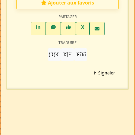
Ajouter aux favoris
PARTAGER
LinkedIn
WhatsApp
Facebook
Twitter X
in
X
TRADUIRE
🇬🇧
🇩🇪
🇲🇬
🚩 Signaler