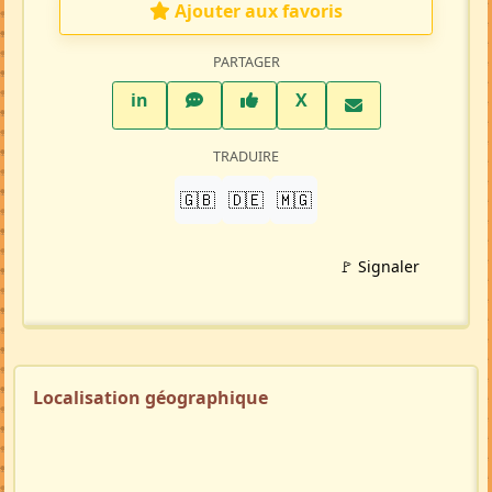
Ajouter aux favoris
PARTAGER
LinkedIn
WhatsApp
Facebook
Twitter X
in
X
TRADUIRE
🇬🇧
🇩🇪
🇲🇬
🚩 Signaler
Localisation géographique