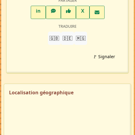
PARTAGER
LinkedIn
WhatsApp
Facebook
Twitter X
in
X
TRADUIRE
🇬🇧
🇩🇪
🇲🇬
🚩 Signaler
Localisation géographique