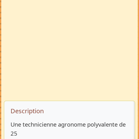
Description de l’annonce
Description
Une technicienne agronome polyvalente de
25