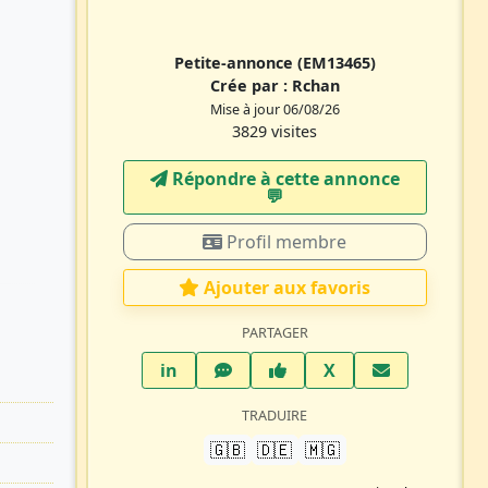
Petite-annonce
(EM13465)
Crée par :
Rchan
Mise à jour 06/08/26
3829 visites
Répondre à cette annonce
💬​
Profil membre
Ajouter aux favoris
PARTAGER
LinkedIn
WhatsApp
Facebook
Twitter X
in
X
TRADUIRE
🇬🇧
🇩🇪
🇲🇬