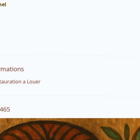
nel
rmations
stauration a Louer
3465