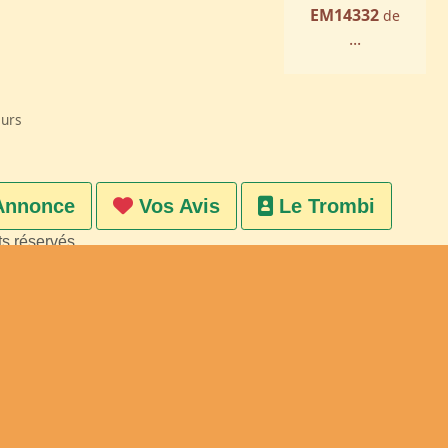
EM14332
de
...
eurs
Annonce
Vos Avis
Le Trombi
ts réservés
on