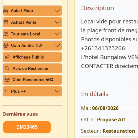
Description 
Description
Auto / Moto
Local vide pour resta
Achat / Vente
la plage front de mer,
Tourisme Local
Photos disponibles 
Coin Amitié ☺️🎉
+261341323266
L'hotel Bungalow VE
Affichage Public
CONTACTER directeme
Avis de Recherche
Coin Rencontres ❤️💞
Plus ++
En détails
Maj:
06/08/2026
3829 Vu
Dernières vues
Offre :
Propose Aff
EM13465
Secteur :
Restauration