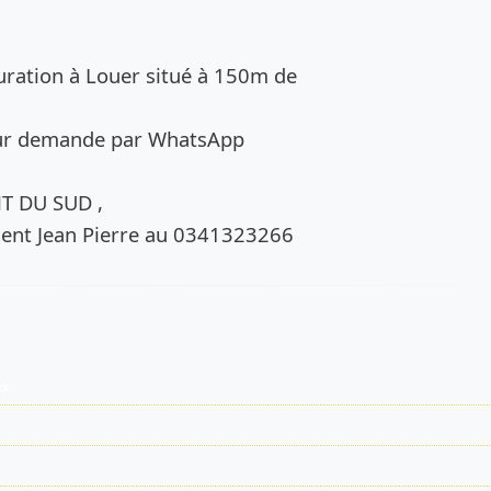
de l’annonce
uration à Louer situé à 150m de
sur demande par WhatsApp
NT DU SUD ,
nt Jean Pierre au 0341323266
es