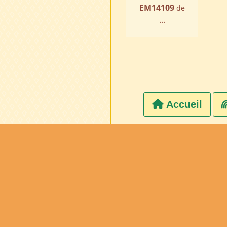
EM14109
de
...
Accueil