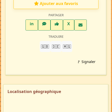
Ajouter aux favoris
PARTAGER
LinkedIn
WhatsApp
Facebook
Twitter X
in
X
TRADUIRE
🇬🇧
🇩🇪
🇲🇬
🚩 Signaler
Localisation géographique