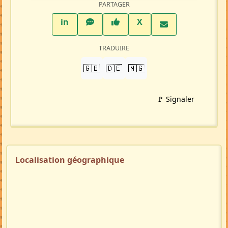
PARTAGER
LinkedIn
WhatsApp
Facebook
Twitter X
in
X
TRADUIRE
🇬🇧
🇩🇪
🇲🇬
🚩 Signaler
Localisation géographique