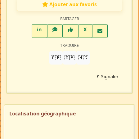
Ajouter aux favoris
PARTAGER
LinkedIn
WhatsApp
Facebook
Twitter X
in
X
TRADUIRE
🇬🇧
🇩🇪
🇲🇬
🚩 Signaler
Localisation géographique