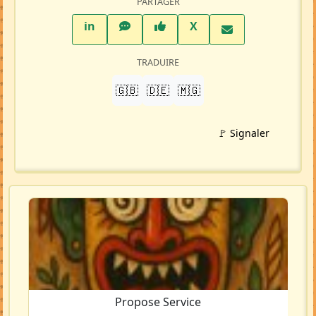
PARTAGER
LinkedIn
WhatsApp
Facebook
Twitter X
in
X
TRADUIRE
🇬🇧
🇩🇪
🇲🇬
🚩 Signaler
Propose Service