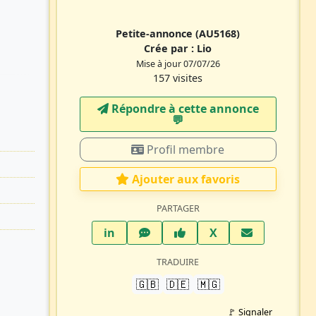
Petite-annonce
(AU5168)
Crée par :
Lio
Mise à jour 07/07/26
157 visites
Répondre à cette annonce
💬​
Profil membre
Ajouter aux favoris
PARTAGER
LinkedIn
WhatsApp
Facebook
Twitter X
in
X
TRADUIRE
🇬🇧
🇩🇪
🇲🇬
🚩 Signaler