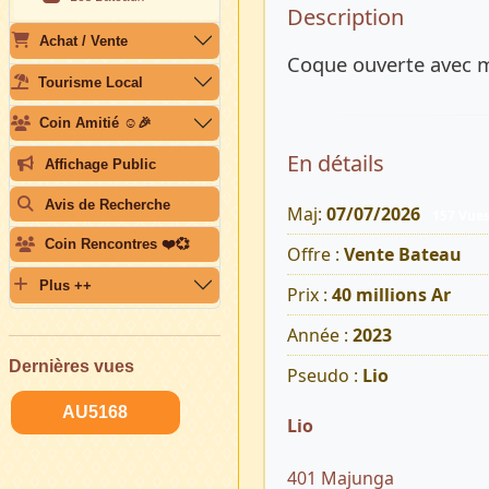
Description 
Description
Achat / Vente
Coque ouverte avec 
Tourisme Local
Coin Amitié ☺️🎉
En détails
Affichage Public
Avis de Recherche
Maj:
07/07/2026
157 Vue
Coin Rencontres ❤️💞
Offre :
Vente Bateau
Plus ++
Prix :
40 millions Ar
Année :
2023
Dernières vues
Pseudo :
Lio
AU5168
Lio
401 Majunga