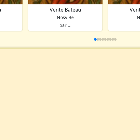
u
Vente Bateau
Ven
Nosy Be
N
par ...