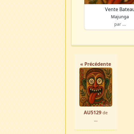
Vente Batea
Majunga
par ...
« Précédente
AU5129
de
...