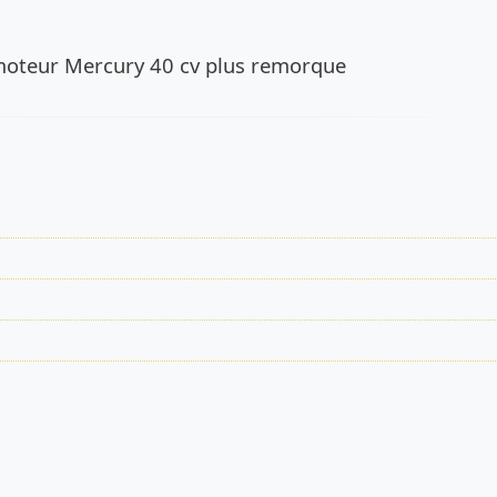
de l’annonce
moteur Mercury 40 cv plus remorque
s