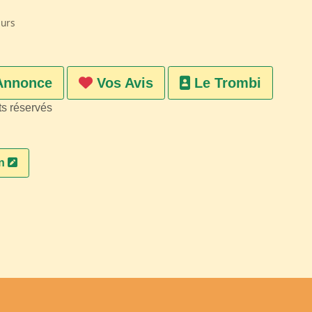
eurs
Annonce
Vos Avis
Le Trombi
ts réservés
on