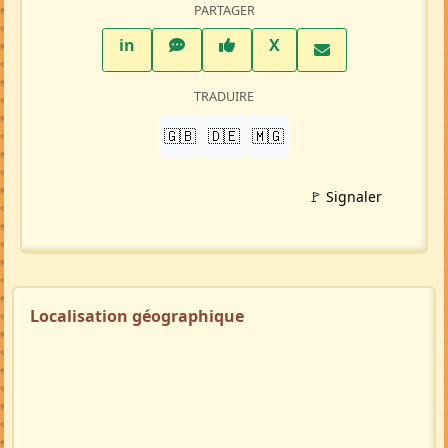
PARTAGER
LinkedIn
WhatsApp
Facebook
Twitter X
in
X
TRADUIRE
🇬🇧
🇩🇪
🇲🇬
🚩 Signaler
Localisation géographique