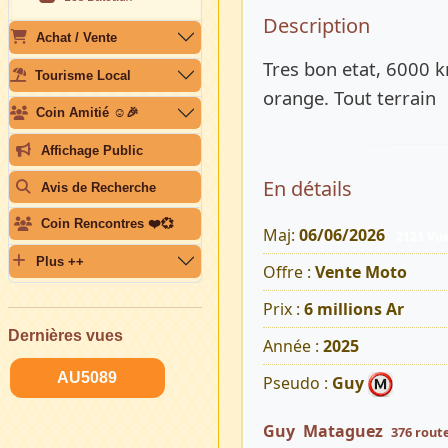
Description 
Description
Achat / Vente
Tres bon etat, 6000 k
Tourisme Local
orange. Tout terrain
Coin Amitié ☺️🎉
Affichage Public
En détails
Avis de Recherche
Coin Rencontres ❤️💞
Maj:
06/06/2026
2123 Vu
Plus ++
Offre :
Vente Moto
Prix :
6 millions Ar
Dernières vues
Année :
2025
AU5089
Pseudo :
Guy
Guy Mataguez
376 rout