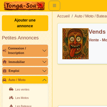
Accueil
Auto / Moto / Batea
Ajouter une
annonce
Vends
Petites Annonces
Vente - M
Connexion /
Inscription
Immobilier
Emploi
Auto / Moto
Les ventes
Les Motos
Les Bateaux