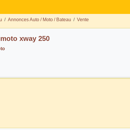
u
Annonces Auto / Moto / Bateau
Vente
 moto xway 250
oto