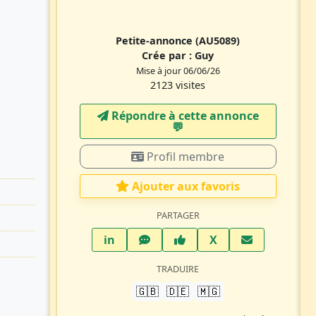
Petite-annonce
(AU5089)
Crée par :
Guy
Mise à jour 06/06/26
2123 visites
Répondre à cette annonce
💬​
Profil membre
Ajouter aux favoris
PARTAGER
LinkedIn
WhatsApp
Facebook
Twitter X
in
X
TRADUIRE
🇬🇧
🇩🇪
🇲🇬