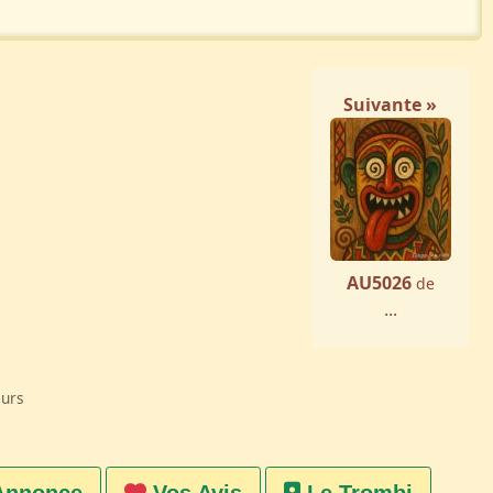
Suivante »
AU5026
de
...
eurs