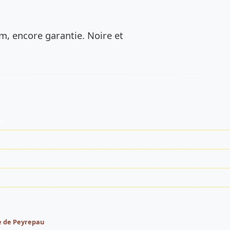
de l’annonce
m, encore garantie. Noire et
es
e de Peyrepau