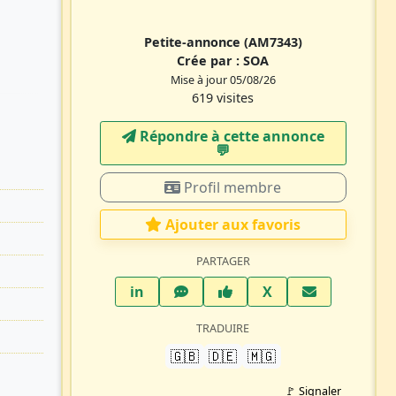
Petite-annonce
(AM7343)
Crée par :
SOA
Mise à jour 05/08/26
619 visites
Répondre à cette annonce
💬​
Profil membre
Ajouter aux favoris
PARTAGER
LinkedIn
WhatsApp
Facebook
Twitter X
in
X
TRADUIRE
🇬🇧
🇩🇪
🇲🇬
🚩 Signaler