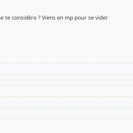
de l’annonce
ne te considère ? Viens en mp pour se vider
s