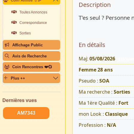
Coin Amitié ☺️🎉
Description 
Description
Toutes Annonces
T'es seul ? Personne 
Correspondance
Sorties
En détails
Affichage Public
Avis de Recherche
Maj:
05/08/2026
619 Vue
Coin Rencontres ❤️💞
Femme 28 ans
Plus ++
Pseudo :
SOA
Ma recherche :
Sorties
Dernières vues
Ma 1ère Qualité :
Fort
AM7343
mon Look :
Classique
Profession :
N/A