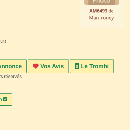
AM6493
de
Man_roney
eurs
Annonce
Vos Avis
Le Trombi
ts réservés
on