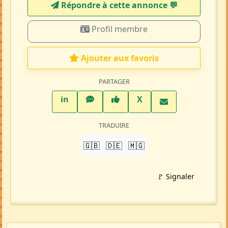
Répondre à cette annonce 💬​
Profil membre
Ajouter aux favoris
PARTAGER
LinkedIn
WhatsApp
Facebook
Twitter X
in
X
TRADUIRE
🇬🇧
🇩🇪
🇲🇬
🚩 Signaler