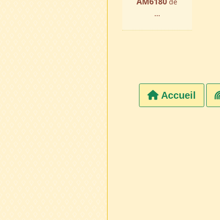
AM6180
de
...
Accueil