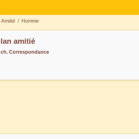
 Amitié
Homme
lan amitié
 ch. Correspondance