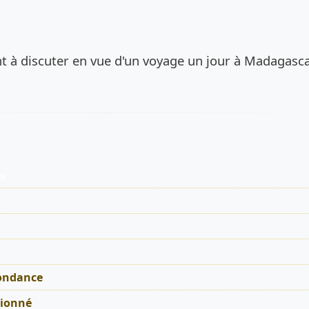
de l’annonce
t à discuter en vue d'un voyage un jour à Madagasca
es
ondance
tionné