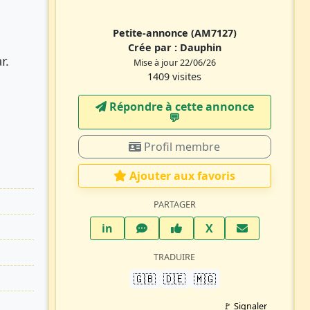
Petite-annonce
(AM7127)
Crée par :
Dauphin
r.
Mise à jour 22/06/26
1409 visites
Répondre à cette annonce
💬​
Profil membre
Ajouter aux favoris
PARTAGER
LinkedIn
WhatsApp
Facebook
Twitter X
in
X
TRADUIRE
🇬🇧
🇩🇪
🇲🇬
🚩 Signaler