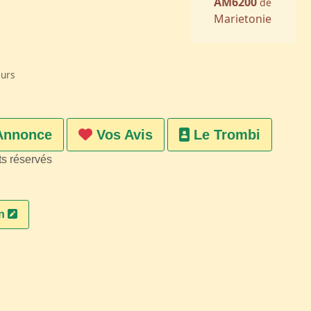
AM6200
de
Marietonie
eurs
Annonce
Vos Avis
Le Trombi
ts réservés
on