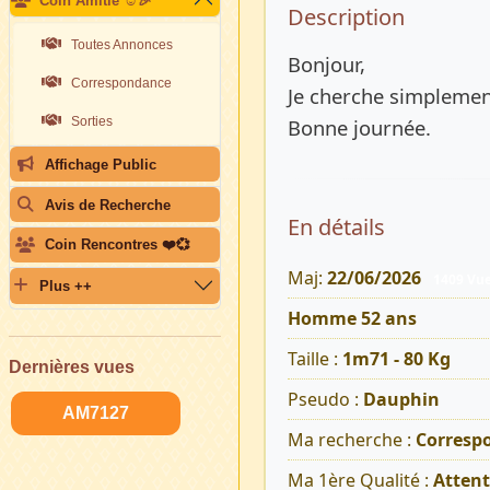
Coin Amitié ☺️🎉
Description 
Description
Toutes Annonces
Bonjour,
Correspondance
Je cherche simplemen
Sorties
Bonne journée.
Affichage Public
Avis de Recherche
En détails
Coin Rencontres ❤️💞
Maj:
22/06/2026
1409 Vu
Plus ++
Homme 52 ans
Taille :
1m71 - 80 Kg
Dernières vues
Pseudo :
Dauphin
AM7127
Ma recherche :
Corresp
Ma 1ère Qualité :
Atten