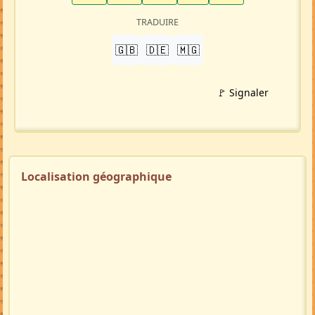
TRADUIRE
🇬🇧
🇩🇪
🇲🇬
🚩 Signaler
Localisation géographique