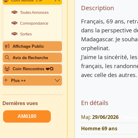
Coin Amitié ☺️🎉
Description 
Description
Toutes Annonces
Français, 69 ans, retr
Correspondance
dans la perspective d
Sorties
Madagascar. Je souhai
Affichage Public
orphelinat.
J'aime la sincérité, les
Avis de Recherche
français, les randon
Coin Rencontres ❤️💞
avec celle des autres.
Plus ++
En détails
Dernières vues
AM6180
Maj:
29/06/2026
3265 Vu
Homme 69 ans