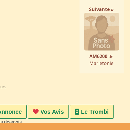
Suivante »
AM6200
de
Marietonie
eurs
Annonce
Vos Avis
Le Trombi
ts réservés