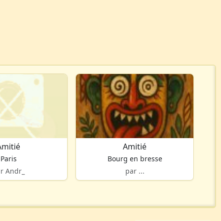
Amitié
Amitié
Paris
Bourg en bresse
r Andr_
par ...