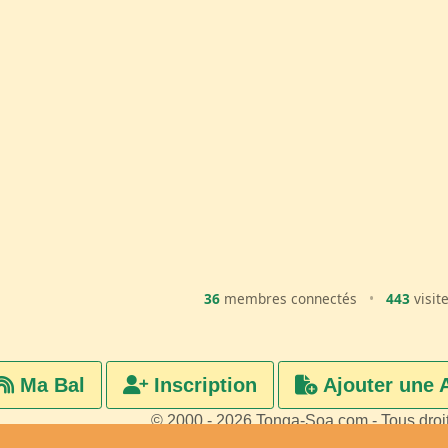
36
membres connectés
•
443
visit
Ma Bal
Inscription
Ajouter une 
© 2000 - 2026 Tonga-Soa.com - Tous droi