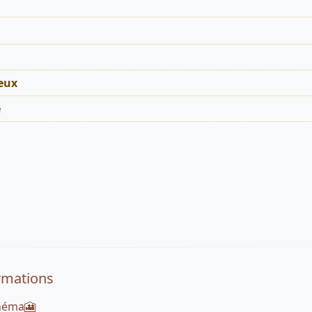
eux
é
rmations
inéma🎦