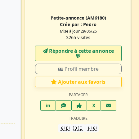
Petite-annonce
(AM6180)
Crée par :
Pedro
Mise à jour 29/06/26
3265 visites
Répondre à cette annonce
💬​
Profil membre
Ajouter aux favoris
PARTAGER
LinkedIn
WhatsApp
Facebook
Twitter X
in
X
TRADUIRE
🇬🇧
🇩🇪
🇲🇬