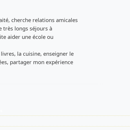
de l’annonce
aité, cherche relations amicales
e très longs séjours à
te aider une école ou
 livres, la cuisine, enseigner le
nées, partager mon expérience
es