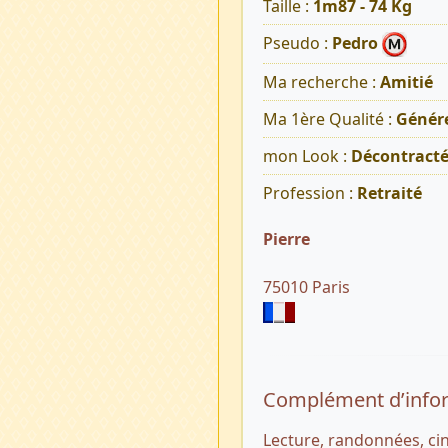
Taille :
1m87 - 74 Kg
Pseudo :
Pedro
Ma recherche :
Amitié
Ma 1ère Qualité :
Génér
mon Look :
Décontract
Profession :
Retraité
Pierre
75010 Paris
Complément d’info
Lecture, randonnées, c