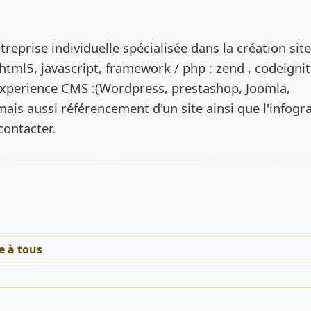
de l’annonce
prise individuelle spécialisée dans la création site
html5, javascript, framework / php : zend , codeignit
xperience CMS :(Wordpress, prestashop, Joomla,
ais aussi référencement d'un site ainsi que l'infogr
contacter.
 à tous