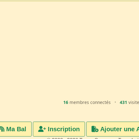
16
membres connectés
•
431
visit
Ma Bal
Inscription
Ajouter une 