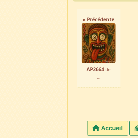
« Précédente
AP2664
de
...
Accueil