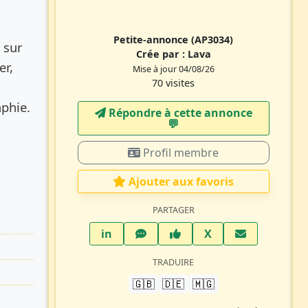
Petite-annonce
(AP3034)
 sur
Crée par :
Lava
er,
Mise à jour 04/08/26
70 visites
aphie.
Répondre à cette annonce
💬​
Profil membre
Ajouter aux favoris
PARTAGER
LinkedIn
WhatsApp
Facebook
Twitter X
in
X
TRADUIRE
🇬🇧
🇩🇪
🇲🇬