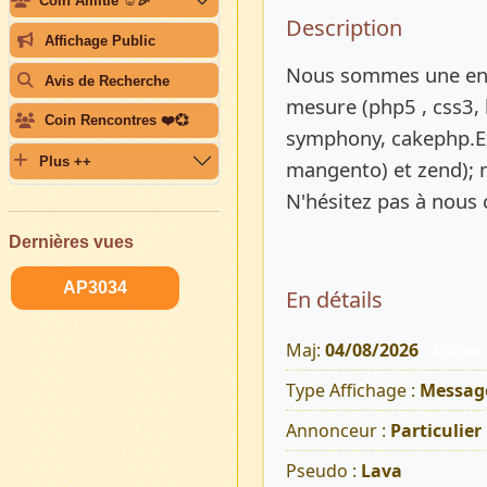
Coin Amitié ☺️🎉
Description 
Description
Affichage Public
Nous sommes une entre
Avis de Recherche
mesure (php5 , css3, 
Coin Rencontres ❤️💞
symphony, cakephp.E
Plus ++
mangento) et zend); m
N'hésitez pas à nous 
Dernières vues
AP3034
En détails
Maj:
04/08/2026
70 Vues
Type Affichage :
Message
Annonceur :
Particulier
Pseudo :
Lava