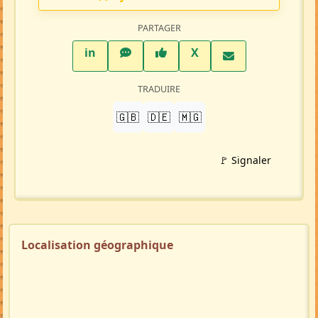
PARTAGER
LinkedIn
WhatsApp
Facebook
Twitter X
in
X
TRADUIRE
🇬🇧
🇩🇪
🇲🇬
🚩 Signaler
Localisation géographique