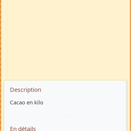
Description de l’annonce
Description
Cacao en kilo
En détails