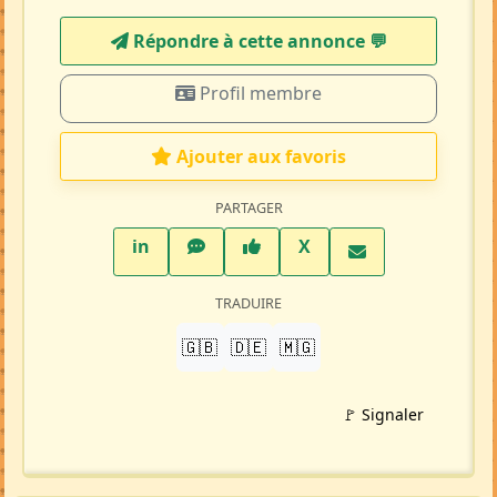
Répondre à cette annonce 💬​
Profil membre
Ajouter aux favoris
PARTAGER
LinkedIn
WhatsApp
Facebook
Twitter X
in
X
TRADUIRE
🇬🇧
🇩🇪
🇲🇬
🚩 Signaler