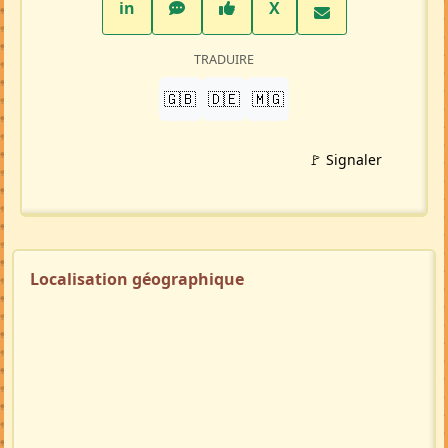
LinkedIn
WhatsApp
Facebook
Twitter X
in
X
TRADUIRE
🇬🇧
🇩🇪
🇲🇬
🚩 Signaler
Localisation géographique