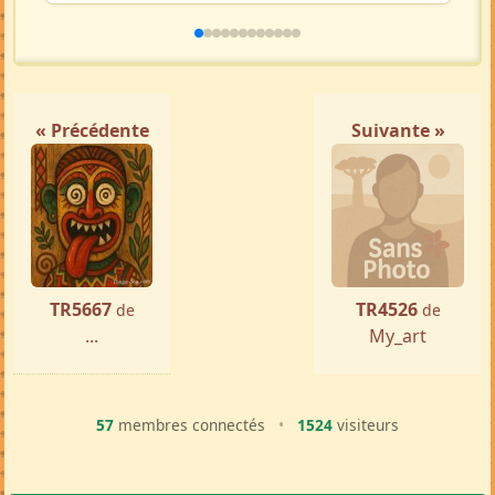
« Précédente
Suivante »
TR5667
TR4526
de
de
...
My_art
57
membres connectés
•
1524
visiteurs